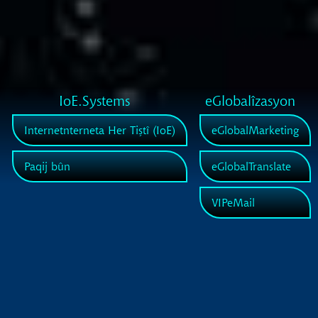
IoE.Systems
eGlobalîzasyon
Internetnterneta Her Tiştî (IoE)
eGlobalMarketing
Paqij bûn
eGlobalTranslate
VIPeMail