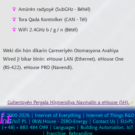
Amûrên radyoyê (SubGHz - Bêhêl)
Tora Qada Kontrolker (CAN - Têl)
WiFi 2.4GHz b / g / n (Bêtêl)
Wekî din hûn dikarin Çareseriyên Otomasyona Avahiya
Wired jî bikar bînin: eHouse LAN (Ethernet), eHouse One
(RS-422), eHouse PRO (Navendî).
Guhertoyên Pergala Hişmendiya Navmalîn a eHouse (SH).
© 2000-2026 |
Internet of Everything | Internet of Things R&D
|
IoE/IoT PL
|
0kW.House - ZERO-Energy
|
Contact Us
| EU»PL
(
+48
) »
883
484
O99
|
Languages
|
Building Automation, IoT
|
Franchise, Rebranding