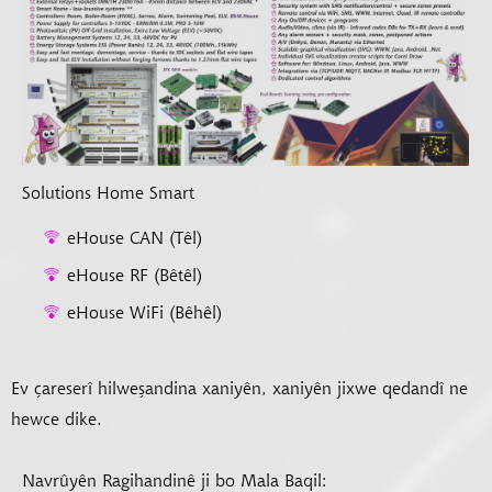
Solutions Home Smart
eHouse CAN (Têl)
eHouse RF (Bêtêl)
eHouse WiFi (Bêhêl)
Ev çareserî hilweşandina xaniyên, xaniyên jixwe qedandî ne
hewce dike.
Navrûyên Ragihandinê ji bo Mala Baqil: